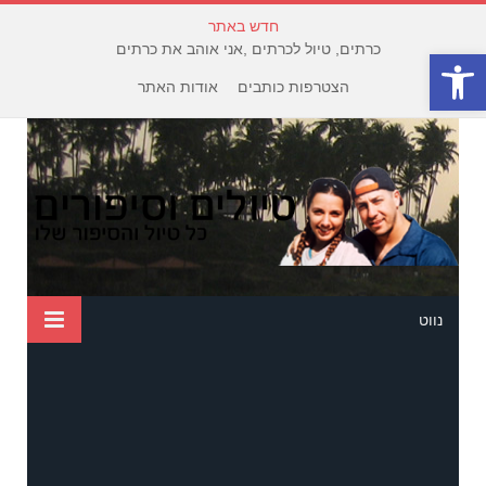
חדש באתר
כרתים, טיול לכרתים ,אני אוהב את כרתים
פתח סרגל נגישות
הצטרפות כותבים
אודות האתר
נווט