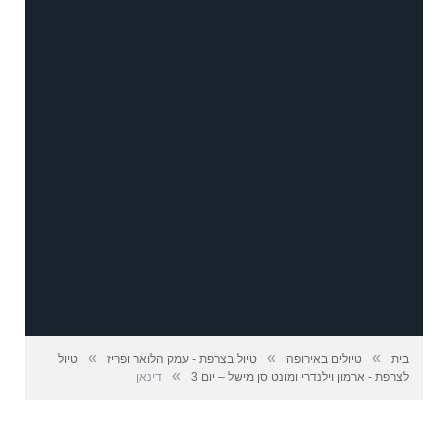
»
»
»
בית
טיולים באירופה
טיול בצרפת - עמק הלואר ופריז
טיול
»
לצרפת - ארמון וילנדרי ומונט סן מישל – יום 3
דינאן