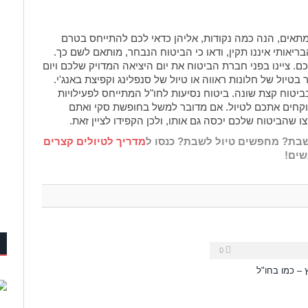
מתאים, הנה כמה נקודות, אליהן כדאי לכם להתייחס בטרם
אותי איננו תקין, ודאו כי הביטוח הנבחר, מותאם לשם כך.
. ציינו בפני חברת הביטוח את יום היציאה המדויק שלכם ויום
יול של חלונות ראווה או טיול של סנפלינג וקפיצת באנג'י.
בביטוח קצת שונה. ביטוח נסיעות לחו"ל המתייחס לפעילויות
לוקחים אתכם לטיול. אם מדובר למשל בחופשת סקי ואתם
 שהביטוח שלכם יכסה גם אותו, ולכן הקפידו לציין זאת.
שבת? מחפשים טיול לשבת? כנסו ל
מדריך לטיולים קצרים
שים!
0
 – כמו בחו"ל