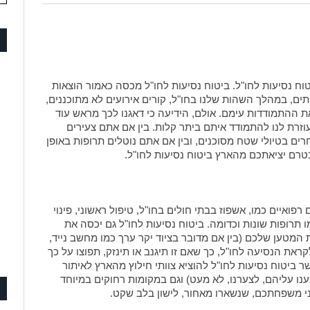
טוח נסיעות לחו"ל. ביטוח נסיעות לחו"ל מכסה כאמור הוצאות
תים, במהלך השהות שלנו בחו"ל, קורים אירועים לא מתוכננים,
ההתמודדות עימם. אולם, הידיעה כי דאגנו לכך מראש עוד
עוזרת לנו להתמודד איתם ביתר קלות. בין אם אתם צעירים
חרים בטיולי שטח מסוכנים, ובין אם אתם נוטלים תרופות באופן
טרם יציאתכם מהארץ ביטוח נסיעות לחו"ל.
פואיים כמו, אשפוז בבתי חולים בחו"ל, טיפול ראשוני, פינוי
 תרופות שונות וכדומה. ביטוח נסיעות לחו"ל גם יכסה את
המטען שלכם (בין אם מדובר בציוד יקר ערך כמו מחשב נייד,
קראת הנסיעה לחו"ל, כך שאם זו תיגנב או תינזק, תפוצו על כך
ר ביטוח נסיעות לחו"ל להוציא צוותי חילוץ מהארץ לאיתור
ו עליהם, לצערנו, לא מעט) וגם במקומות רחוקים במיוחד
בני משפחתכם, שנשארו מאחור, לישון בלב שקט.