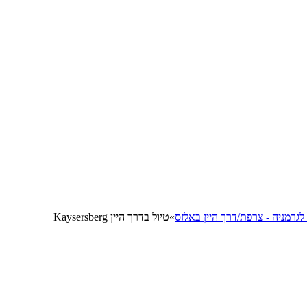
 לגרמניה - צרפת/דרך היין באלזס
»
טיול בדרך היין Kaysersberg