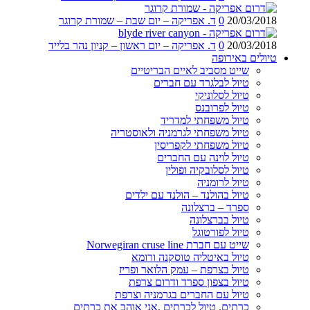
20/03/2018
0
ד. אפריקה – יום שבת – שמורת קרוגר
20/03/2018
0
ד. אפריקה – יום ראשון – קניון נהר בלייד
טיולים באירופה
שייט מסביב לאיים הבריטיים
טיול לבלגרד עם חברים
טיול לסלוניקי
טיול לפרובנס
טיול משפחתי למדריד
טיול משפחתי לגרמניה ולאוסטריה
טיול משפחתי לקפריסין
טיול לוינה עם החברים
טיול לסלובקיה ופולין
טיול לרומניה
טיול בהולנד – הולנד עם ילדים
ספרד – ברצלונה
טיול בברצלונה
טיול לפורטוגל
שייט עם חברת Norwegiran cruse line
טיול באיטליה טוסקנה ורומא
טיול בצרפת – עמק הלואר ופריז
טיול בצפון ספרד ודרום צרפת
טיול עם החברים בגרמניה וצרפת
כרתים, טיול לכרתים ,אני אוהב את כרתים