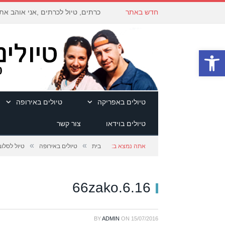
חדש באתר
כרתים, טיול לכרתים ,אני אוהב את
פתח סרגל נגישות
טיולים באפריקה
טיולים באירופה
טיולים בוידאו
צור קשר
»
»
אתה נמצא ב:
בית
טיולים באירופה
טיול לסלוב
66zako.6.16
BY
ADMIN
ON
15/07/2016