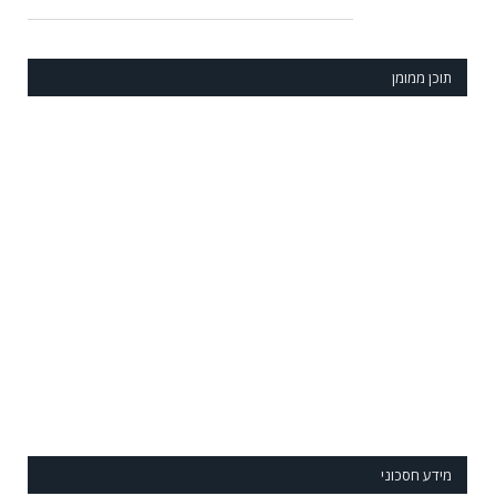
תוכן ממומן
מידע חסכוני