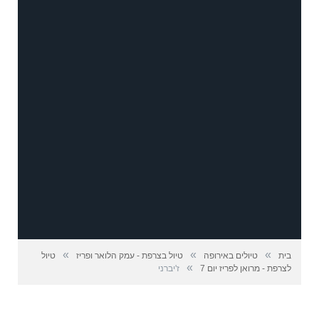
»
»
»
בית
טיולים באירופה
טיול בצרפת - עמק הלואר ופריז
טיול
»
לצרפת - מרואן לפריז יום 7
ז'יברני