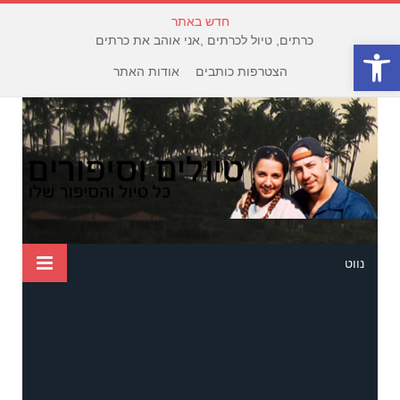
חדש באתר
כרתים, טיול לכרתים ,אני אוהב את כרתים
פתח סרגל נגישות
הצטרפות כותבים
אודות האתר
נווט