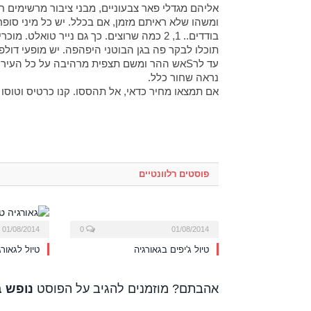
אליהם מגדלי פאר צבעוניים, מבני ציבור מרשימים ח
ומשהו שלא ראיתם מזמן, אם בכלל. יש כל מיני סופר
בודדים.. 1, 2 כמה שרוצים. כך גם נייר טואלט. מוכרים בבודדים.. כמו שהיה בשנות החמישים בארץ.
תוכלו לבקר פה בגן הבוטני היפהפה. יש מופעי דולפ
עד לרSאש ההר ומשם תצפית מרהיבה על כל הע
נראה שחור כלל.
אם תמצאו מחיר כדאי, אל תהססו. קנו כרטיס וטוסו 
פוסטים רלוונטיים
01/08/2014
0
01/08/2014
טיול ג'יפים בגאורגיה
טיול לגאורג
אהבתם? מוזמנים להגיב על הפוסט
נופש ב