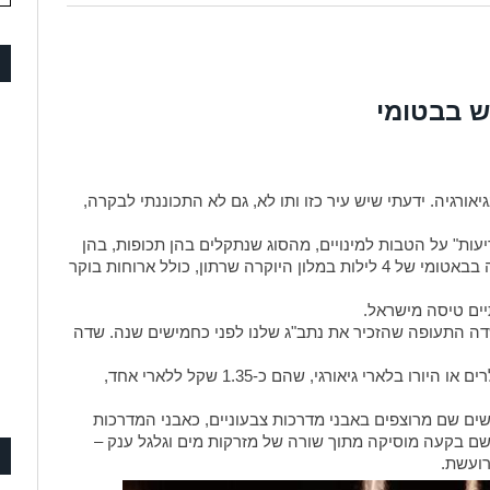
ש בבטומי
אורגיה. ידעתי שיש עיר כזו ותו לא, גם לא התכוננתי לבקרה,
עות" על הטבות למינויים, מהסוג שנתקלים בהן תכופות, בהן
חופשות בארץ וחופשה במחיר מוזל למינויים, חופשה בבאטומי של 4 לילות במלון היוקרה שרתון, כולל ארוחות בוקר
יים טיסה מישראל.
שדה התעופה שהזכיר את נתב"ג שלנו לפני כחמישים שנה. שדה
התמקמנו במלון שרתון בקומה 10, החלפנו את הדולרים או היורו בלארי גיאורגי, שהם כ-1.35 שקל ללארי אחד,
שים שם מרוצפים באבני מדרכות צבעוניים, כאבני המדרכות
שם בקעה מוסיקה מתוך שורה של מזרקות מים וגלגל ענק –
רועשת.