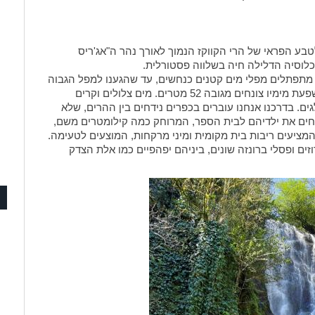
לטבע הפראי של הרי הקווקז הנמוך לאורך נהר ה"אג'ריס
וכלוסיה הדלילה חיה בשלווה פסטורלית.
ת מתפתלים מפלי מים קטנים כנחשים, עד שהגענו למפל הגבוה
העוצמתי המפורסם בבטומי, הנקרא "מחונצתי" , ששפעת מימיו צונחים מגובה 52 מטרים. מים צלולים וקרים
. בדרכנו אנחנו עוברים בכפרים נידחים בין ההרים, שלא
לחים את ילדיהם לבית הספר, המרוחק כמה קילומטרים משם,
המציעים ריבות בית מקומית ומיני מרקחות, המוצעים לטעימה.
ים ופסלי ברונזה שונים, ביניהם יפהפיים כמו אלת הצדק