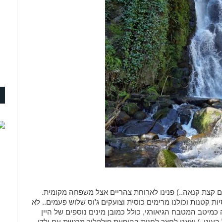
 קצת קנאה..) פנינו לארוחת צהריים אצל משפחה מקומית.
יות קטנות וכולנו מרימים כוסית וצועקים ג'וס שלוש פעמים.. לא
כמיטב המטבח הגיאורגי, כולל כמובן מינים נוספים של היין
עיני..) יצאנו לחצר לחזות בהופעת פולקלור מרגשת עם ילדי