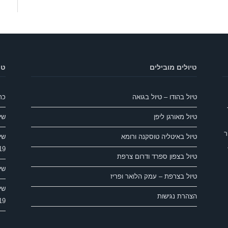
טיולים מובילים
טי
טיול בהודו – טיול בגואה
כר
טיול מאורגן ליפן
שי
ר
טיול באיטליה טוסקנה ורומא
שייט
19
טיול בצפון ספרד ודרום צרפת
שייט
טיול בצרפת – עמק הלואר ופריז
שייט
הצהרת נגישות
19