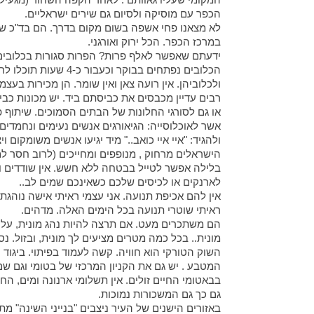
הכפר עם מוסיקה ולסיום גם שירים ישראליים.
לא מצאנו פחי אשפה בשום מקום בדרך. הם בד"כ ש
במרכז הכפר. הכל ירוק ואורגני.
הכלובים נפתחים בבוקר
ולכלוביהן. אין רועה צאן ואין שומר. הן מכירות בעצמ
רבים עדיין מכבסים את כביסתם ביד. יש מכונות כב
או גם לסורגי החלונות של הבתים הסמוכים. שיתוף 
אשר לאוכלוסייה: הגיאורגים אנשים נעימים ונחמדים.
ולהגיד: "איי איי כואב.." מיד יגיעו אנשים משומקום ו
הישראלים מרחוק , מנופפים ומחייכים (לרוב חסר ל
בלילה אפשר לטייל בבטחה ללא חשש. אין שודדים וא
לארנקים או לכיסים שלכם כשאינכם שמים לב..
אין להם אכיפת תנועה. אני עצמי ראיתי אישה נוהג
ראיתי שוטרי תנועה בכל הימים האלה. מדהים.
הם משתכרים מעט. אם תרצה להיות נהג מונית, עליך
מונית.. בכל כמה מטרים מציעים לך מונית, ובזול. נסיעה רגילה תעלה כ-10 לא
השוק הטורקי הוא חוויה. קשה לעמוד בפיתוי. ביגוד
המטבע . יש גם את הקניון המרכזי של בטומי וגם ש
בבאטומי החיים זולים. אין תשלומי ארנונה ומים, הח
גם כך גם המשכורות נמוכות.
באזורים הישנים של העיר ניצבים "בנייני השינה" מת