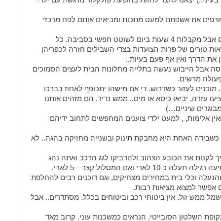
ורפים את אשפתם למעט מתכות ומביאים אותם לפח מרכזי
ידעתם שאפשר לאלף פרות? הפרות סגורות בכלובים אבל מקבלות 4 שעות ביום לשוטט חפשי בסביבה. כל
 וכעבור כ-4 שעות תוכלו לראות טורים של פרות הצועדות בצדי השבילים חזרה לכפריהן
ן את הדרך ואין אף פעם בעיות..
יסה אבל הייבוש נעשה בתלייה מחלונות הבית לעצים הסמוכים
פעולה מרשים.
 מוכנים לעזור כשדרוש. די אם מישהו יתכופף לאחוז בברכו
יציעו עזרה, יביאו כיסא או מים.. ממש נדיר. הם מזהים אותנו
מבוגרים שיניים…)
ין אלימות, , למעט ילדי צוענים המחפשים לתחוב ידיהם
ת כשבידה האחת היא מחבקת תינוק ובשנייה מחזיקה בהגה.. לא
 לקנות את הכובע הצהוב ולהדביקו לגג הרכב ואתה נהג
רי ואם המסלול קצר – 5 לארי.
 והנעלה וכלי בית במחירים מצחיקים, וגם דוכנים רבים להחלפת
ם אפשר למצוא מציאות רבות.
שמל ממש זול. אין ביטוחי רכב וביטוחים בכלל. מסתדרים.. אבל
קופת השלטון הסובייטי, הנראים כמשכנות עוני. קרוב מאד