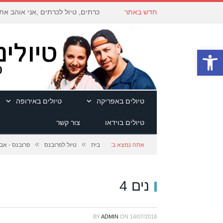
חדש באתר
כרתים, טיול לכרתים ,אני אוהב את
פתח סרגל נגישות
טיולים באפריקה
טיולים באירופה
טיולים בוידאו
צור קשר
»
»
אתה נמצא ב:
בית
טיול לפרובנס
פרובנס - אבינ
נים 4
BY
ADMIN
ON
14/07/2018