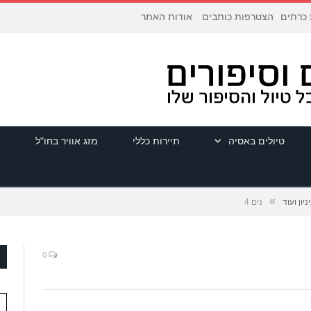
הצטרפות כותבים
אודות האתר
 כרתים
טיולים באסיה
תיירות כללי
מזג אוויר בחו"ל
א
»
יון ועוד
נים 4
0