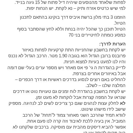
לפחות שלאחד מהנוסעים שיהיה דיל פתוח של 15 גיגה בנייד.
למי שיש כרטיס אזרח ותיק – נא לקחת. יש הנחות יפות.
הוזמנו 3 בתי מלון ברשת איביס דרך בוקינג בהתאם לתכנון
הטיול.
הטיול תוכנן כך שהכל יהיה בנחת וללא לחץ שהסתבר בסוף
כמסע כומתה לחיטיירים בני 70
הערות לדרך:
יש לקחת בחשבון שהחנייות התת קרקעיות לפחות באיזור
פרובנס ברובן הגדול הוא בגובה 1.90 מטר. הרכב הגדול לא נכנס
והיו לנו למעט בעיות למצוא חניות.
לדייק בהגדרות ה גי' פי אס מאחר ויש מספר ערים בעלי שם דומה
אבל באיזורים אחרים בצרפת.
להחליט באם רוצים לנסוע בדרכים ראשיות או דרך הכפרים –
המלצה שלנו – לשלב.
יש לקחת בחשבון בהגדרת לוח זמנים גם טעויות נווט או דרכים
שנראו על המפה קצרות אבל לוקחות לא מעט זמן.
לא
לחלק עצות לנהגים שגם כך צריכים לשים לב לנהיגה. מספיק
שישב לידו מישהו שינווט.
לוודא תמיד שהרכב השני מאחור צמוד ל"תחת" של הרכב
המוביל. אין בעיה ללכת לאיבוד וזה קרה לנו פעם אחת.
אפשר להביא דיסקים מהבית עם מוסיקה. ברכבים שלקחנו לא
היה מקום לדיסק און קי.