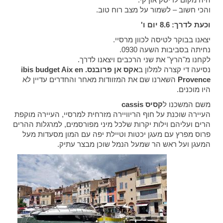
והכי חשוב – לשמור על מצב רוח טוב.
וכעת לדרך: 8.6 יום ו'
יצאנו בבוקר לטיסה לכוון מרסיי.
נחיתה בסביבות השעה 0930.
לקחנו מ"הרץ" את שני הרכבים ויצאנו לדרך.
נסיעה די קצרה למלון ב
אקס אן פרובנס. ibis budget Aix en
Provence
השארנו שם את המזוודות מאחר והחדרים עדיין לא
היו מוכנים.
משם המשכנו ל
קסיס cassis
העיירה שוכנת על חוף הריוויירה מזרחית למרסיי, העיירה מוקפת
הרים ועליהם וילות יקרות שלכל מיני מפורסמים, למרגלות ההרים
פרוס מפרץ עם מעגן יכטות וטיילת יפה עם המון מסעדות מעל
המעגן ועל ראש הר שמעל הנמל שוכן מבצר עתיק.