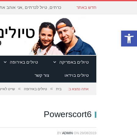
חדש באתר
כרתים, טיול לכרתים ,אני אוהב את
פתח סרגל נגישות
טיולים באפריקה
טיולים באירופה
טיולים בוידאו
צור קשר
»
»
אתה נמצא ב:
בית
טיולים באירופה
שייט לאיים הבריטיים - 
Powerscort6
BY
ADMIN
ON
29/08/2019