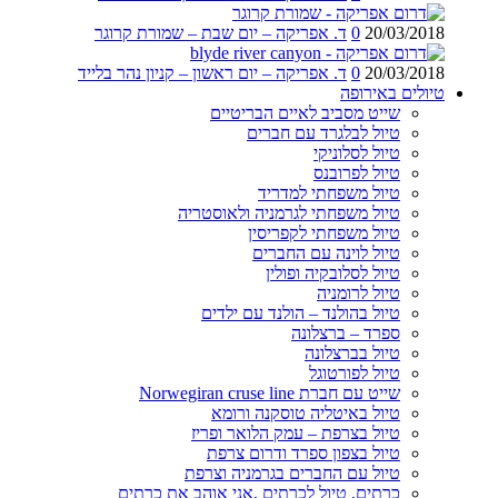
20/03/2018
0
ד. אפריקה – יום שבת – שמורת קרוגר
20/03/2018
0
ד. אפריקה – יום ראשון – קניון נהר בלייד
טיולים באירופה
שייט מסביב לאיים הבריטיים
טיול לבלגרד עם חברים
טיול לסלוניקי
טיול לפרובנס
טיול משפחתי למדריד
טיול משפחתי לגרמניה ולאוסטריה
טיול משפחתי לקפריסין
טיול לוינה עם החברים
טיול לסלובקיה ופולין
טיול לרומניה
טיול בהולנד – הולנד עם ילדים
ספרד – ברצלונה
טיול בברצלונה
טיול לפורטוגל
שייט עם חברת Norwegiran cruse line
טיול באיטליה טוסקנה ורומא
טיול בצרפת – עמק הלואר ופריז
טיול בצפון ספרד ודרום צרפת
טיול עם החברים בגרמניה וצרפת
כרתים, טיול לכרתים ,אני אוהב את כרתים