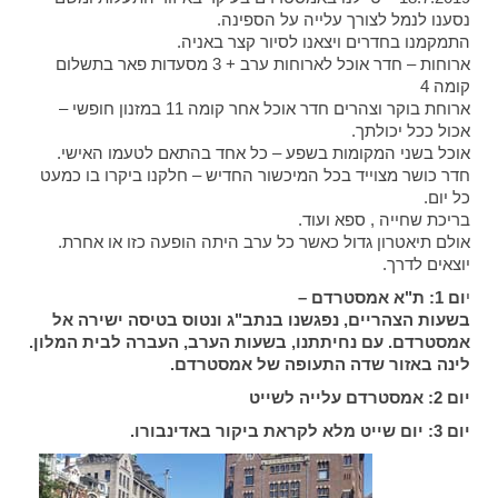
נסענו לנמל לצורך עלייה על הספינה.
התמקמנו בחדרים ויצאנו לסיור קצר באניה.
ארוחות – חדר אוכל לארוחות ערב + 3 מסעדות פאר בתשלום
קומה 4
ארוחת בוקר וצהרים חדר אוכל אחר קומה 11 במזנון חופשי –
אכול ככל יכולתך.
אוכל בשני המקומות בשפע – כל אחד בהתאם לטעמו האישי.
חדר כושר מצוייד בכל המיכשור החדיש – חלקנו ביקרו בו כמעט
כל יום.
בריכת שחייה , ספא ועוד.
אולם תיאטרון גדול כאשר כל ערב היתה הופעה כזו או אחרת.
יוצאים לדרך.
י
ום 1: ת"א אמסטרדם –
בשעות הצהריים, נפגשנו בנתב"ג ונטוס בטיסה ישירה אל
אמסטרדם. עם נחיתתנו, בשעות הערב, העברה לבית המלון.
לינה באזור שדה התעופה של אמסטרדם.
יום 2: אמסטרדם עלייה לשייט
יום 3: יום שייט מלא לקראת ביקור באדינבורו.