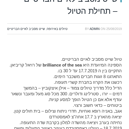
– תחילת הטיול
25/08/2019
ON
ADMIN
BY
טיולים באירופה
,
שייט מסביב לאיים הבריטיים
טיול שייט מסביב לאיים הבריטיים.
הספינה המיועדת היא
brilliance of the sea
של רויאל קריביאן.
התקיים בין ה 17.7.2019 עד ל 30 בו.
התארגנו 8 זוגות חברים משכבר הימים.
רכשנו את הקרוז בחברת קשרי תעופה.
הדיל כלל מדריך טיולים צמוד – אילן איצקוביץ – בהמשך
דמים – יורו , סטרלינג ודולרים. 300 מכל סוג מעל ומעבר ונשאר
עודף אלא אם כן הטיול הופך למסע קניות.
ביטוחים – כדאי חשוב ורצוי.
אגב, באניה רופא ואחיות, חדרי ניתוח וצילום – בית חולים קטן.
יציאה מהארץ ב 17.7 אחה"צ לאמסטרדם
נחיתה בערב ויציאה מהשדה למלון בקרבת שדה התעופה.
18.7.2019 – טיילנו באמסטרדם בעיקר באיזור התעלות ומשם