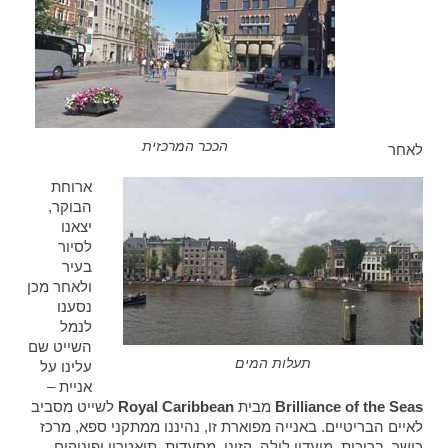
הככר המרכזית
לאחר
ארוחת
הבוקר,
יצאנו
לסיור
בעיר
ולאחר מכן
נסענו
לנמל
השייט שם
תעלות המים
עלינו על
אניית –
Brilliance of the Seas
מבית
Royal Caribbean
לשייט מסביב
לאיים הבריטיים. באנייה מפוארת זו, נהיננו ממתקני ספא, מרכז
כושר, בריכות, מועדון לילה, קזינו, מסעדות, תיאטרון ופינוקים