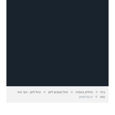
»
»
»
בית
טיולים באסיה
טיול מאורגן ליפן
טיול ליפן - חצי האי
»
נוטו
גן קנרוקואן