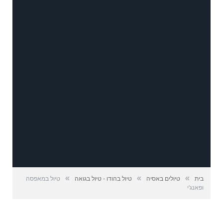
»
»
»
בית
טיולים באסיה
טיול בהודו - טיול בגואה
טיול במאפסה
ופאנג'י