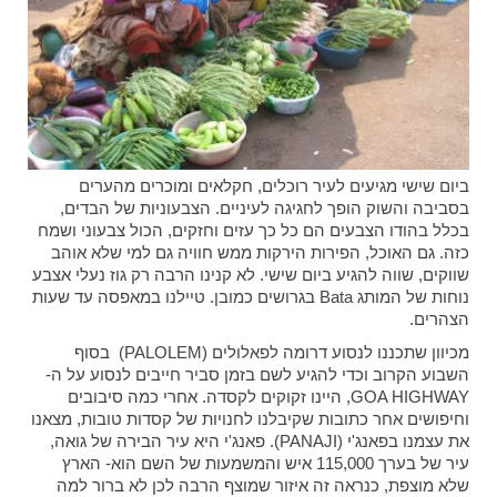
ביום שישי מגיעים לעיר רוכלים, חקלאים ומוכרים מהערים
בסביבה והשוק הופך לחגיגה לעיניים. הצבעוניות של הבדים,
בכלל בהודו הצבעים הם כל כך עזים וחזקים, הכול צבעוני ושמח
כזה. גם האוכל, הפירות הירקות ממש חוויה גם למי שלא אוהב
שווקים, שווה להגיע ביום שישי. לא קנינו הרבה רק גוז נעלי אצבע
נוחות של המותג Bata בגרושים כמובן. טיילנו במאפסה עד שעות
הצהרים.
מכיוון שתכננו לנסוע דרומה לפאלולים (PALOLEM) בסוף
השבוע הקרוב וכדי להגיע לשם בזמן סביר חייבים לנסוע על ה-
GOA HIGHWAY, היינו זקוקים לקסדה. אחרי כמה סיבובים
וחיפושים אחר כתובות שקיבלנו לחנויות של קסדות טובות, מצאנו
את עצמנו בפאנג'י (PANAJI). פאנג'י היא עיר הבירה של גואה,
עיר של בערך 115,000 איש והמשמעות של השם הוא- הארץ
שלא מוצפת, כנראה זה איזור שמוצף הרבה לכן לא ברור למה