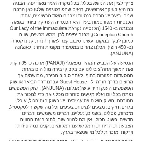
צריך לציין את הנושא בכלל. בכל מקרה העיר מאוד יפה, הבניה
בה היא בעיקר אירופאית, רואים שהפורטוגזים שלטו כאן הרבה
שנים. ביער יש הרבה כנסיות ומבנים מאוד מרשימים, אחת
הכנסיות המפורסמות בעיר היא הכנסייה העתיקה ביותר בגואה
ונבנתה ב- 1540 (הכנסייה נקראת Our Lady of the Immaculate
Conception Church), מבנה יפיפה לבן וממש מרשים, שווה
כמובן לבקר במקום. עשינו סיבוב קצר לאורך הנהר, קנינו קסדה
(ב- 450 רופי), אכלנו צהרים במסעדה מקומית וחזרנו לאנג'ונה
(ANJUNA).
הנסיעה על הכביש המהיר מפאנג'י (PANAJI) ארכה כ- 35 דקות
ואת המשך אחה"צ בילינו עם בקבוקי בירה מול הים באחת
המסעדות הפזורות בחוף. לאחר סיבוב הבירה, מבושמים אך
מרוצים בדרך חזרה ל- Guest House עברנו דרך הבזאר או שוק
הפשפשים הענק והידוע של אנג'ונה (ANJUNA). שוק הפשפשים
נפתח בכל יום ואליו מגיעים סוחרים מכל גואה כדי למכור את
סחורתם. השוק הוא חוויה אמיתית, יש בשוק הזה הכול, אוכל,
בגדים, תיקים, מצעים למיטות, צעיפים וכל מה שקשור לטקסטיל,
מזכרות, פסלים, בשמים, נעליים, דברים משומשים ודברים
חדשים, פשוט הכול. אין מה לחזור שוב ולהזכיר את החוויה
הצבעונית, הריחות, והמפגש עם המקומיים. קנינו כמה פירות
וירקות ומזכרות לכל מי שנשאר בארץ.