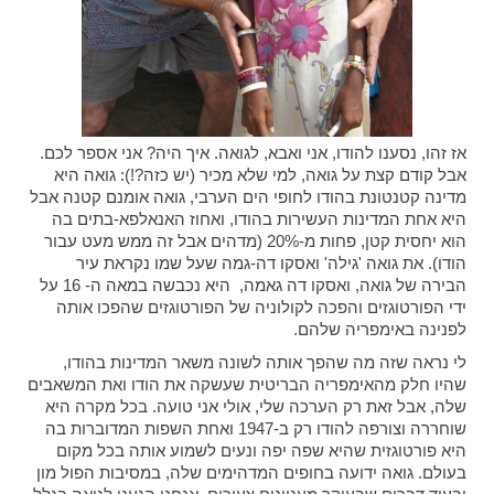
אז זהו, נסענו להודו, אני ואבא, לגואה. איך היה? אני אספר לכם.
אבל קודם קצת על גואה, למי שלא מכיר (יש כזה?!): גואה היא
מדינה קטנטונת בהודו לחופי הים הערבי, גואה אומנם קטנה אבל
היא אחת המדינות העשירות בהודו, ואחוז האנאלפא-בתים בה
הוא יחסית קטן, פחות מ-20% (מדהים אבל זה ממש מעט עבור
הודו). את גואה 'גילה' ואסקו דה-גמה שעל שמו נקראת עיר
הבירה של גואה, ואסקו דה גאמה, היא נכבשה במאה ה- 16 על
ידי הפורטוגזים והפכה לקולוניה של הפורטוגזים שהפכו אותה
לפנינה באימפריה שלהם.
לי נראה שזה מה שהפך אותה לשונה משאר המדינות בהודו,
שהיו חלק מהאימפריה הבריטית שעשקה את הודו ואת המשאבים
שלה, אבל זאת רק הערכה שלי, אולי אני טועה. בכל מקרה היא
שוחררה וצורפה להודו רק ב-1947 ואחת השפות המדוברות בה
היא פורטוגזית שהיא שפה יפה ונעים לשמוע אותה בכל מקום
בעולם. גואה ידועה בחופים המדהימים שלה, במסיבות הפול מון