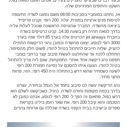
ובעוד דברים שבעיקר מעניינים צעירים. אנחנו הגענו לגואה בגלל
השקט והחופים המרגיעים שלה.
אז, נחתנו במומביי בסביבות 08:00 משם נסענו לשדה התעופה
לטיסות פנים ארציות במונית, עלה 200 רופי וקנינו פריפייד
ביציאה מהשדה. התברר שהטיסה הראשונה שנוכל לעלות עליה
בדרך לגואה תהיה רק בשעה 14:30. קנינו כרטיסים בשדה
בחברת jet airways הכרטיס עלה בערך 85 דולר שזה בערך
3000 רופי לנוסע. יצאנו מהשדה וכמובן נהגי הריקשות התחילו
להציק, שלזה חייבים להתרגל בטיול להודו, פשוט חלק מהסיפור.
התחלנו ללכת עד שהחלטנו לעשות סיבוב קצר ברחבי בומבי
תפסנו נהג ריקשה אחד ואחרי התמקחות, שגם לזה צריך להתרגל
בטיול להודו, הגענו איתו להסכם על נסיעה תמורת 200 רופי
לשעה כשמחיר שהוא דרש בהתחלה היה 450 רופי, הזוי, פחות
מחצי מחיר.
נהג הריקשה עשה לנו סיבוב נחמד אל הנמל ובחזרה, עצרנו
בדרך בכמה מקומות וחזרנו לשדה. כרגיל, כשביקשנו לשלם הוא
דרש כפול, פתאום זה הפך ל- 200 רופי לנוסע, אנחנו כמובן לא
הסכמנו והוא קיבל 200 רופי. את שאר הזמן בילינו בקריאת
ספרים ובישיבה בבית הקפה בשדה שכללה גם ארוחת צהרים.