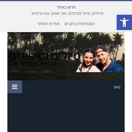
חדש באתר
כרתים, טיול לכרתים ,אני אוהב את כרתים
פתח סרגל נגישות
הצטרפות כותבים
אודות האתר
נווט